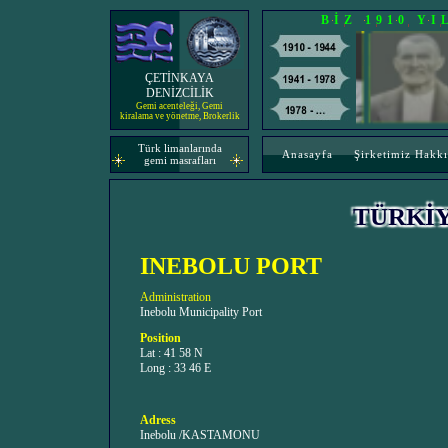
BİZ 1910 Y
ÇETİNKAYA
DENİZCİLİK
Gemi acenteleği, Gemi
kiralama ve yönetme, Brokerlik
Türk limanlarında
Anasayfa
Şirketimiz Hakk
gemi masrafları
TÜRKİ
INEBOLU PORT
Administration
Inebolu Municipality Port
Position
Lat : 41 58 N
Long : 33 46 E
Adress
Inebolu /KASTAMONU