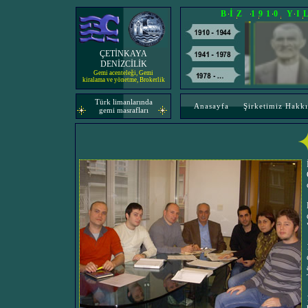
BİZ 1910 Y
ÇETİNKAYA
DENİZCİLİK
Gemi acenteleği, Gemi
kiralama ve yönetme, Brokerlik
Türk limanlarında
Anasayfa
Şirketimiz Hakk
gemi masrafları