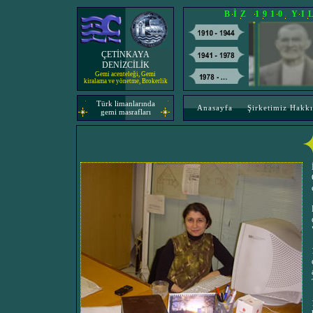
BİZ 1910 Y
ÇETİNKAYA
DENİZCİLİK
Gemi acenteleği, Gemi
kiralama ve yönetme, Brokerlik
Türk limanlarında
Anasayfa
Şirketimiz Hakk
gemi masrafları