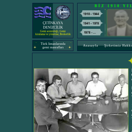
BİZ 1910 Y
ÇETİNKAYA
DENİZCİLİK
Gemi acenteleği, Gemi
kiralama ve yönetme, Brokerlik
Türk limanlarında
Anasayfa
Şirketimiz Hakk
gemi masrafları