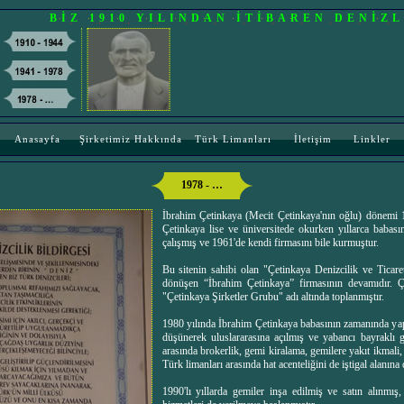
BİZ 1910 YILINDAN İTİBAREN DENİZ
Anasayfa
Şirketimiz Hakkında
Türk Limanları
İletişim
Linkler
1978 - …
İbrahim Çetinkaya (Mecit Çetinkaya'nın oğlu) dönemi 1
Çetinkaya lise ve üniversitede okurken yıllarca babası
çalışmış ve 1961'de kendi firmasını bile kurmuştur.
Bu sitenin sahibi olan "Çetinkaya Denizcilik ve Ticar
dönüşen “İbrahim Çetinkaya” firmasının devamıdır. Çet
"Çetinkaya Şirketler Grubu" adı altında toplanmıştır.
1980 yılında İbrahim Çetinkaya babasının zamanında yapı
düşünerek uluslararasına açılmış ve yabancı bayraklı g
arasında brokerlik, gemi kiralama, gemilere yakıt ikmali,
Türk limanları arasında hat acenteliğini de iştigal alanına d
1990'lı yıllarda gemiler inşa edilmiş ve satın alınmı