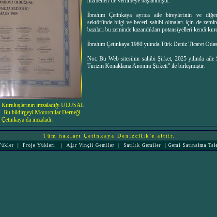
hizmetleri de verilmeye başlanmıştır.
İbrahim Çetinkaya ayrıca aile bireylerinin ve diğe
sektöründe bilgi ve beceri sahibi olmaları için de zemi
bazıları bu zeminde kazandıkları potansiyelleri kendi kurdu
İbrahim Çetinkaya 1980 yılında Türk Deniz Ticaret Odası'
Not: Bu Web sitesinin sahibi Şirket, 2025 yılında aile
Turizm Konaklama Anonim Şirketi” ile birleşmiştir.
ek Kuruluşlarının imzaladığı ULUSAL
u bildirgeyi Motorcular Derneği
Çetinkaya da imzaladı.
Tüm hakları Çetinkaya Denizcilik'e aittir.
Yükler
|
Proje Yükleri
|
Ağır Vinçli Gemiler
|
Satılık Gemiler
|
Gemi Satınalma Tal