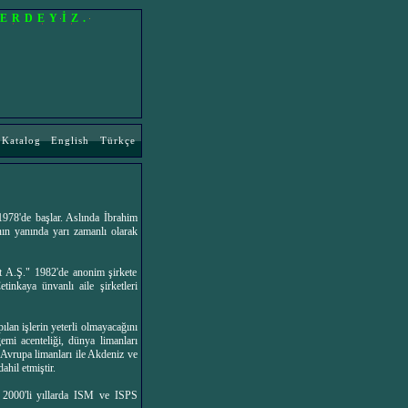
LERDEYİZ.
Katalog
English
Türkçe
978'de başlar. Aslında İbrahim
nın yanında yarı zamanlı olarak
et A.Ş." 1982'de anonim şirkete
inkaya ünvanlı aile şirketleri
lan işlerin yeterli olmayacağını
emi acenteliği, dünya limanları
 Avrupa limanları ile Akdeniz ve
ahil etmiştir.
ş, 2000'li yıllarda ISM ve ISPS