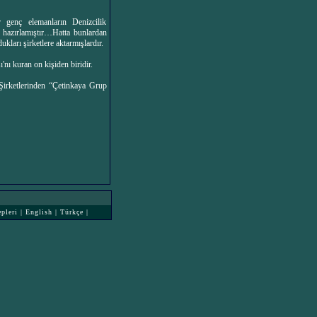
r genç elemanların Denizcilik
n hazırlamıştır…Hatta bunlardan
kları şirketlere aktarmışlardır.
nı kuran on kişiden biridir.
 Şirketlerinden “Çetinkaya Grup
epleri
|
English
|
Türkçe
|