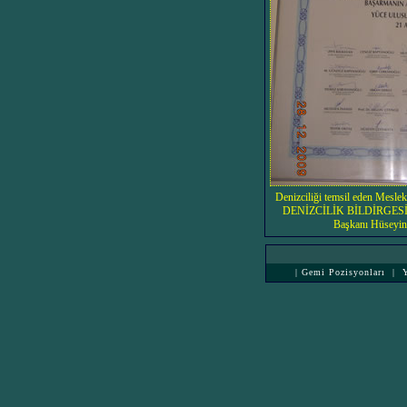
Denizciliği temsil eden Mesl
DENİZCİLİK BİLDİRGESİ. B
Başkanı Hüseyin 
|
Gemi Pozisyonları
|