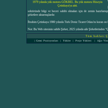
1979 yılında yük motoru GÖKBEL. Bu yük motoru Hüseyin
Çetinkaya'ya aitti.
sektöründe bilgi ve beceri sahibi olmaları için de zemin hazırlamış
şirketlere aktarmışlardır.
İbrahim Çetinkaya 1980 yılında Türk Deniz Ticaret Odası'nı kuran on ki
Not: Bu Web sitesinin sahibi Şirket, 2025 yılında aile Şirketlerinden
Tüm hakları Çe
|
Gemi Pozisyonları
|
Yükler
|
Proje Yükleri
|
Ağır Vin