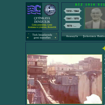
BİZ 1910 Y
ÇETİNKAYA
DENİZCİLİK
Gemi acenteleği, Gemi
kiralama ve yönetme, Brokerlik
Türk limanlarında
Anasayfa
Şirketimiz Hakk
gemi masrafları