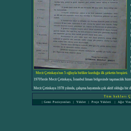
Mecit Çetinkaya'nın 5 oğluyla birlikte kurduğu ilk şirketin broşürü.
1970'lerde Mecit Çetinkaya, İstanbul liman bölgesinde taşımacılık hizme
Mecit Çetinkaya 1978 yılında, çalışma hayatında çok aktif olduğu bir 
Tüm hakları Çe
|
Gemi Pozisyonları
|
Yükler
|
Proje Yükleri
|
Ağır Vin