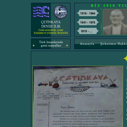
BİZ 1910 Y
ÇETİNKAYA
DENİZCİLİK
Gemi acenteleği, Gemi
kiralama ve yönetme, Brokerlik
Türk limanlarında
Anasayfa
Şirketimiz Hakk
gemi masrafları